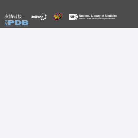
友情链接：
自媒体：
视频号
公众号
百家号
bilibili
小红书
知乎
©2021-
2026
杭州斯达特生物科技有限公司版权所有
网站备案号
浙ICP备2022019033号-1
浙公网安备33010202002447号
营业执照（三证合一）
电话：0571-87565022
邮箱：order@starter-bio.com
本网站销售的所有产品均不得用于人类或动物之临床诊断或治疗，仅可用于工业或者